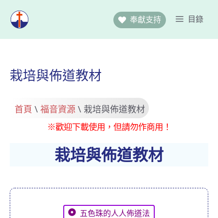
跳
至
目錄
奉獻支持
主
要
內
容
栽培與佈道教材
首頁
\
福音資源
\
栽培與佈道教材
※歡迎下載使用，但請勿作商用！
栽培與佈道教材
五色珠的人人佈道法