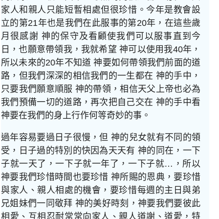
家人和親人只能短暫相處但很珍惜。今年是教會設
立的第21年也是我們在此服事的第20年，在這些歲
月很感謝 神的保守及看顧使我們可以服事直到今
日，也願意帶領我，我就希望 神可以使用我40年，
所以未來的20年不知道 神要如何帶領我們前面的道
路，但我們深深的相信我們的一生都在 神的手中，
只要我們願意順服 神的帶領，相信天父上帝也必為
我們預備一切的道路，再次把自己交在 神的手中看
神要在我們的身上行作何等奇妙的事。
過年容易要過日子很慢，但 神的兒女就有不同的領
受，日子過的特別的快因為天天有 神的同在，一下
子就一天了，一下子就一年了，一下子就…，所以
神要我們珍惜時間也要珍惜 神所賜的恩典，要珍惜
與家人、親人相處的機會，要珍惜每週的主日與弟
兄姐妹們一同敬拜 神的美好時刻，神要我們要彼此
相愛、互相忍耐常常向家人、親人道謝、道愛，特