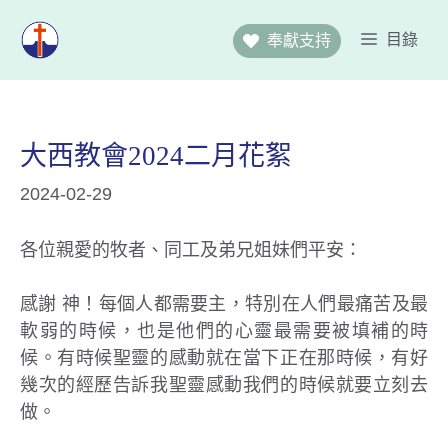
跳
至
目錄
奉獻支持
主
要
內
容
大西教會2024二月花絮
2024-02-29
各位親愛的牧者、同工及弟兄姐妹們平安：
感謝 神！每個人都需要主，特別在人們最痛苦及最
軟弱的時候，也是他們的心靈最需要被填補的時
候。有時候聖靈的感動就在當下正在那時候，有好
幾次的經歷告訴我聖靈感動我們的時候就要立刻去
做。