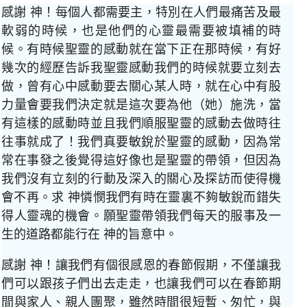
感謝 神！每個人都需要主，特別在人們最痛苦及最
軟弱的時候，也是他們的心靈最需要被填補的時
候。有時候聖靈的感動就在當下正在那時候，有好
幾次的經歷告訴我聖靈感動我們的時候就要立刻去
做，曾有心中感動要去關心某人時，就在心中有股
力量會要我們決定就是這次要為他（她）施洗，當
有這樣的感動時並且我們順服聖靈的感動去做時往
往事就成了！我們真要敏銳於聖靈的感動，因為常
常在事發之後覺得這好像也是聖靈的帶領，但因為
我們沒有立刻的行動及深入的關心及探訪而使得機
會不再。求 神憐憫我們有時在靈裏不夠敏銳而錯失
得人靈魂的機會。願聖靈帶領我們每天的服事及一
生的道路都能行在 神的旨意中。
感謝 神！讓我們有個很感恩的春節假期，不僅讓我
們可以跟孩子們出去走走，也讓我們可以在春節期
間與家人、親人團聚，雖然時間很短暫、匆忙，與