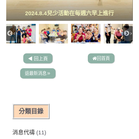
2024.8.11感謝康海文弟兄夫婦多年來一直在關心
2024.8.11感謝新竹北門聖教會柯慧美師母到大西
2024.8.18今年大西教會共有五位弟兄姐妹參加福
2024.8.18感謝許書顯牧師到大西教會證道帶來美
2024.8.25在耶穌裏我們是一家人主日時弟兄姐妹
2024.8.25教會鄰居姚太太抱著第一個孫子高興歡
2024.8.25感謝新竹北門聖教會董德官牧師到大西
辦的關鍵100三晨更禁食禱告會於8月23日開始弟
竹北門聖教會柯慧美師母、康海文宣教士夫婦及
姜禮振牧師師母會面並感謝他們多年來對大西教
2024.8.4感謝許書顯牧師、師母再次到大西教會
2024.8.4歡迎新朋友劉姐妹的女兒、兒子及孫女
2024.8.4歡迎新朋友劉姐妹的女兒、兒子及孫女
2024.8.18三天兩夜福音聯盟靈修會畫下美好句點
們與新竹北門聖教會董德官牧師及師母合影留念
2024.8.4弟兄姐妹們同心為曾媽媽病得醫治禱告
2024.8.4活水小組與真理造就班喜樂相聚在一起
2024.8.4感謝許牧師、師母到大西教會協助事工
2024.8.18黃姐妹的父親黃爸爸受洗歸向主耶穌
2024.8.25參加莊淑真傳道陳美智傳道按牧禮拜
2024.8.25感謝基福游川益理事到大西教會關心
2024.8.4在耶穌裏我們是一家人主日大合照
2024.8.11金昌兄夫婦熱心地方夫唱婦隨
2024.8.18許牧師、師母服事弟兄姐妹們
2024.8.4兒少活動在每週六早上進行
2024.8.11李爸爸耕種田園樂在其間
2024.8.11柯慧美師母為曾媽媽禱告
2024.8.4愛家小組隔週三歡樂聚會
第一次到大西教會參加主日聚會1
2024.8.18主日分組禱告彼此關心
第一次到大西教會參加主日聚會
2024.8.11真理造就班合影留念
2024.8.18 1愛家小組開心聚會
教會證道並為曾媽媽禱告祝福
2024.8.18暑假親子外出一遊
2024.8.25再次去關心曾媽媽
音聯盟信徒靈修會的聚會
2024.8.25週六兒少活動
教會證道帶來美好信息
2024.8.18真理造就班
協助事工求神記念
兄姐妹們熱情參與
同工們合照留念
好信息願神記念
會的關心及支持
我們求神記念
喜
回首頁
◀︎ 回上頁
返最新消息
分類目錄
消息代禱
(11)