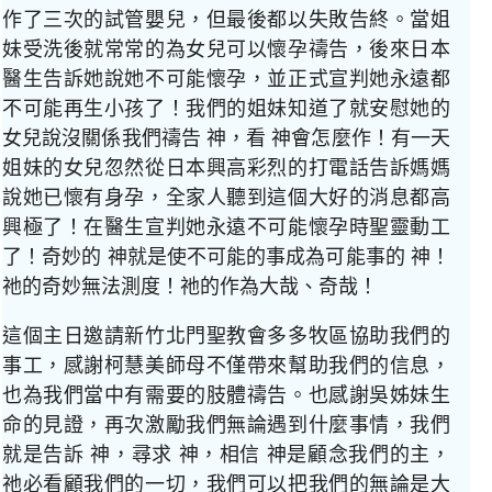
作了三次的試管嬰兒，但最後都以失敗告終。當姐
妹受洗後就常常的為女兒可以懷孕禱告，後來日本
醫生告訴她說她不可能懷孕，並正式宣判她永遠都
不可能再生小孩了！我們的姐妹知道了就安慰她的
女兒說沒關係我們禱告 神，看 神會怎麼作！有一天
姐妹的女兒忽然從日本興高彩烈的打電話告訴媽媽
說她已懷有身孕，全家人聽到這個大好的消息都高
興極了！在醫生宣判她永遠不可能懷孕時聖靈動工
了！奇妙的 神就是使不可能的事成為可能事的 神！
祂的奇妙無法測度！祂的作為大哉、奇哉！
這個主日邀請新竹北門聖教會多多牧區協助我們的
事工，感謝柯慧美師母不僅帶來幫助我們的信息，
也為我們當中有需要的肢體禱告。也感謝吳姊妹生
命的見證，再次激勵我們無論遇到什麼事情，我們
就是告訴 神，尋求 神，相信 神是顧念我們的主，
祂必看顧我們的一切，我們可以把我們的無論是大