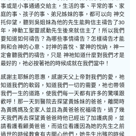
事或是小事通通交給主，生活的事、平常的事、家
庭的事、孩子的事、弟兄姊妹的事，都可以向 神交
托仰望，聽到吳姐妹為他的先生能夠信主禱告了30
年，神動工聖靈感動先生後來就信主了！所以我們
要知道如何禱告？為哪些事情禱告？怎樣禱告才能
夠和合神的心意、討神的喜悅、蒙神的悅納，神一
定會聽我們的禱告，只是 神祂知道什麼對我們才是
最好的，祂必按著祂的時候成就在我們當中！
感謝主耶穌的恩惠，感謝天父上帝對我們的愛，祂
知道我們的軟弱，知道我們一切的需要，祂也帶領
我們一生的道路，使我們每一天都有許多的驚嘆跟
歡呼！那一天到醫院去探望黃姊妹的爸爸，離開時
為黃媽媽及全家人並且為黃爸爸祝福禱告，過了幾
天我們再去探望黃爸爸時他已經出了加護病房，並
請看護看顧黃爸爸，而這位看護因為她的先生之前
過世的時候教會有去關心他們，她先生出殯的時候