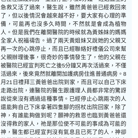
急救又活了過來，醫生說，雖然黃爸爸已經救回來
了，但以後情況會越來越不好，要大家有心理的準
備，可能再也沒多久時間，不然就是會成為植物
人。但是我們在離開醫院的時候就為黃姊妹的媽媽
全家人祝福禱告。過了兩天黃姐妹又說她的父親又
再一次的心跳停止，而且已經聯絡好禮儀公司來幫
父親辦理後事，很奇妙的事情發生了，他的父親在
被醫院已經宣判死亡之後5分鐘又再次活過來，不僅
活過來，後來竟然就離開加護病房住進普通病房。8
月21日禮拜三黃爸爸出院到家，而且可以自己下床
走路出院，連醫院的醫生跟護理人員都非常的驚訝
說從來沒有遇過這種事情。已經停止心跳兩次的人
還能夠自己下床拿著四隻腳的拐杖出院回家，除了
神，有誰能夠做到呢？願神的救恩也臨到黃爸爸還
沒得救的家人，祂是那位使不可能的事成為可能的
神，醫生都已經宣判沒有氣息且已死了的人，神卻