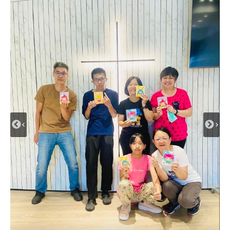
2024.8.11在耶穌裏我們是一家人弟兄姐妹們與新
2024.8.25由卓越行道林慶忠牧師所帶領的團隊舉
2024.8.25與同工們到台北與美國聖地亞哥雅歌堂