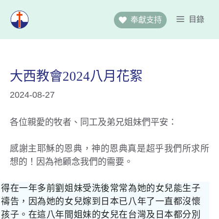
跳
至
目錄
奉獻支持
主
要
內
容
大西教會2024八月花絮
2024-08-27
各位親愛的牧者、同工及弟兄姐妹們平安：
感謝主耶穌的恩典，神的恩典真是超乎我們所求所
想的！因為祂顧念我們的需要。
得在一年多前劉姐妹受洗後常常為她的女兒能生子
禱告，因為她的女兒嫁到日本已八年了一直都沒懷
孩子。在這八年間姐妹的女兒在台灣及日本都分別