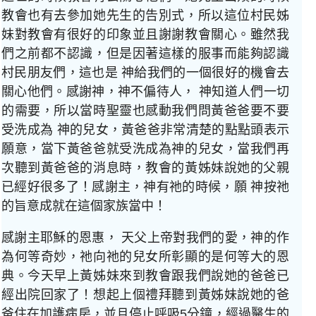
教會也有去參加她先生的告別式，所以這位村民姊
妹對教會有很好的印象並且謝謝教會關心。雖然我
們之前都不認識，但是因著這樣的服事而能夠認識
村民朋友們，這也是 神給我們的一個很好的機會去
關心他們。感謝神，神不偏待人， 神知道人們一切
的需要，所以當時聖靈也感動我們問黃爸爸要不要
受洗成為 神的兒女，黃爸爸非常清楚的點點頭表示
願意，當下黃爸爸就受洗成為神的兒女，當我們再
次聽到黃爸爸的消息時，教會的黃姊妹說她的父親
已經好很多了！感謝主，神有祂的時候，願 神按祂
的旨意成就在這個家族當中！
感謝主耶穌的恩惠， 天父上帝對我們的愛，神的作
為何等奇妙，祂向祂的兒女所彰顯的是何等大的恩
典。今天早上黃姊妹來到教會跟我們說她的爸爸已
經出院回家了！想起上個禮拜聽到黃姊妹說她的爸
爸住在加護病房，並且停止呼吸5分鐘，經過醫生的