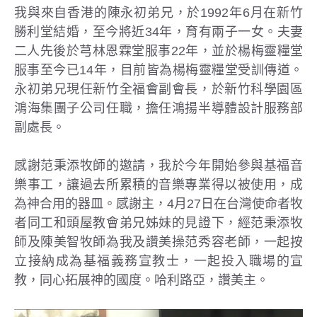
我與來自香港的陳永初弟兄，於1992年6月在新竹
勝利堂結婚，至今將近34年，育有兩子一女。夫妻
二人先後於芎林恩霖堂服事22年，並於楊梅靈糧堂
服事至今已14年，目前皆為楊梅靈糧堂受訓傳道。
永初弟兄現任新竹全福會副會長，於新竹科學園區
鴻海集團子公司任職，擔任鴻揚半導體設計服務部
副處長。
感謝范秉添牧師的邀請，我於今年開始參與基福音
樂事工，讓過去所累積的音樂專業得以被使用，成
為神合用的器皿。感謝主，4月27日在台灣使命者牧
者同工和頭屋教會弟兄姊妹的見證下，經范秉添牧
師及陳美智牧師為我及讚美操范秀容老師，一起按
立接納成為基福義務宣教士，一起投入職場的宣
教，同心拓展神的國度。哈利路亞，讚美主。