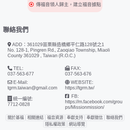
傳福音領人歸主，建立福音據點
聯絡我們
ADD：361029苗栗縣造橋鄉平仁路128號之1
No. 128-1, Pingren Rd., Zaoqiao Township, Miaoli
County 361029 , Taiwan (R.O.C.)
TEL:
FAX:
037-563-677
037-563-676
E-Mail:
WEBSITE:
tgrm.taiwan@gmail.com
https://tgrm.tw/
FB:
統一編號:
https://m.facebook.com/grou
7712-0828
ps/Missionmission/
關於基福
相關連結
福音資源
奉獻支持
奉獻徵信
聯絡我們
隱私權政策
網站導覽