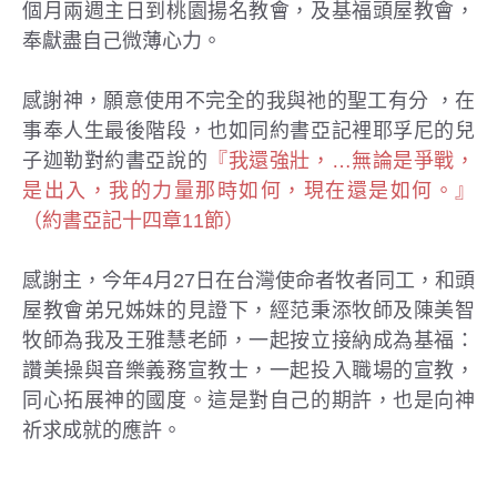
個月兩週主日到桃園揚名教會，及基福頭屋教會，
奉獻盡自己微薄心力。
感謝神，願意使用不完全的我與祂的聖工有分 ，在
事奉人生最後階段，也如同約書亞記裡耶孚尼的兒
子迦勒對約書亞說的
『我還強壯，…無論是爭戰，
是出入，我的力量那時如何，現在還是如何。』
（約書亞記十四章11節）
感謝主，今年4月27日在台灣使命者牧者同工，和頭
屋教會弟兄姊妹的見證下，經范秉添牧師及陳美智
牧師為我及王雅慧老師，一起按立接納成為基福：
讚美操與音樂義務宣教士，一起投入職場的宣教，
同心拓展神的國度。這是對自己的期許，也是向神
祈求成就的應許。