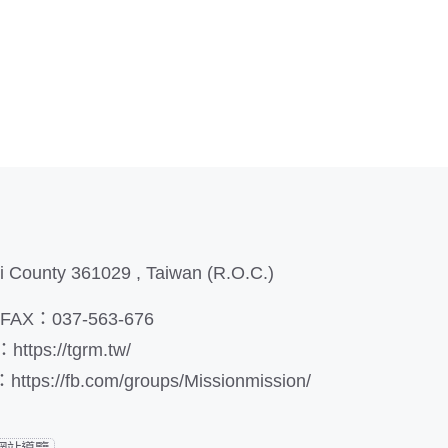
i County 361029 , Taiwan (R.O.C.)
AX：037-563-676
：
https://tgrm.tw/
：
https://fb.com/groups/Missionmission/