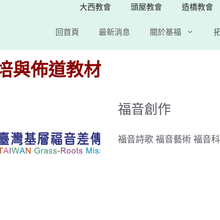
大西教會
頭屋教會
造橋教會
回首頁
最新消息
關於基福
門訓教材
江錫銘詩歌
道法
禱告操練分享集
福音本土化
培與佈道教材
台灣使命者
台灣歌仔戲
信經信條問答簡介
福音歌仔戲(
福音創作
以斯帖福音歌
福音詩歌 福音藝術 福音