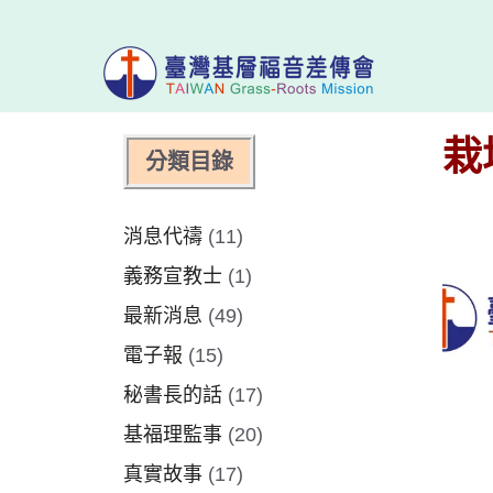
跳
至
主
新舊約圖文聖經
栽培與佈道教材
要
內
多元版圖文聖經
多元版五色珠佈
栽
分類目錄
容
多元版聖經預言
多元福音橋
聖經計劃
消息代禱
(11)
聖經故事屋
義務宣教士
(1)
床邊聖經故事
最新消息
(49)
兒童聖經故事
電子報
(15)
超級妙妙書
秘書長的話
(17)
基福理監事
(20)
真實故事
(17)