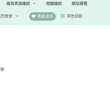
福音資源連結
相關連結
網站導覽
拓荒教會
其他目錄
奉獻支持
創作
AI創作短影片
AI詩歌精選
班劇團
AI的介紹與應用
YT)
香山傳媒教學中心
仔戲(YT)
靈泉之語
恩流傳媒
科學