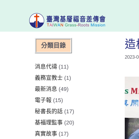
跳
至
主
新舊約圖文聖經
栽培與佈道教材
要
內
多元版圖文聖經
多元版五色珠佈
造
分類目錄
容
多元版聖經預言
多元福音橋
2023-0
聖經計劃
消息代禱
(11)
聖經故事屋
義務宣教士
(1)
床邊聖經故事
最新消息
(49)
兒童聖經故事
電子報
(15)
超級妙妙書
秘書長的話
(17)
基福理監事
(20)
真實故事
(17)