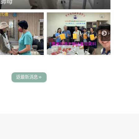
玫師母
經材料
訓教材
摩
告
返最新消息