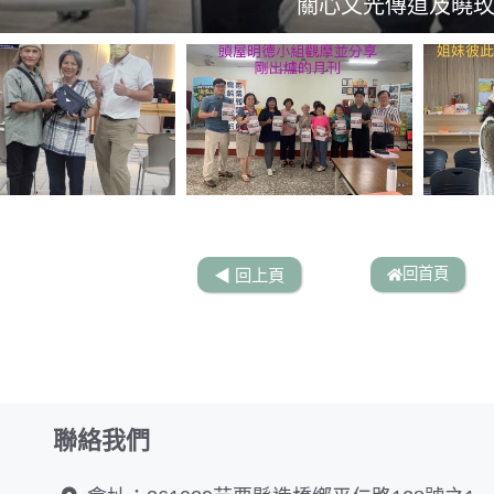
關心文光傳道及曉
感謝許漁夫贈送查
感謝范牧師帶來門
頭屋明德小組觀
為文光傳道禱
姊妹彼此代禱
回首頁
◀︎ 回上頁
聯絡我們