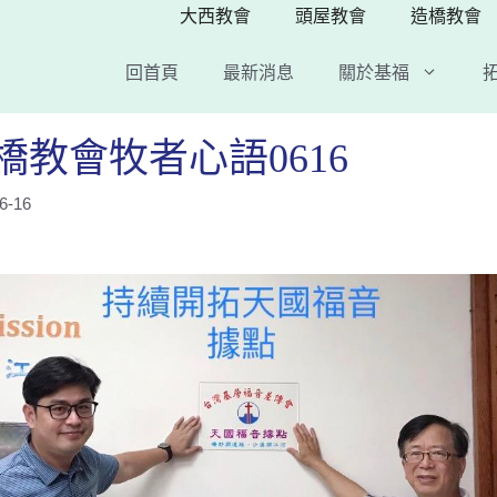
大西教會
頭屋教會
造橋教會
回首頁
最新消息
關於基福
門訓教材
江錫銘詩歌
道法
禱告操練分享集
福音本土化
橋教會牧者心語0616
台灣使命者
台灣歌仔戲
6-16
信經信條問答簡介
福音歌仔戲(
以斯帖福音歌