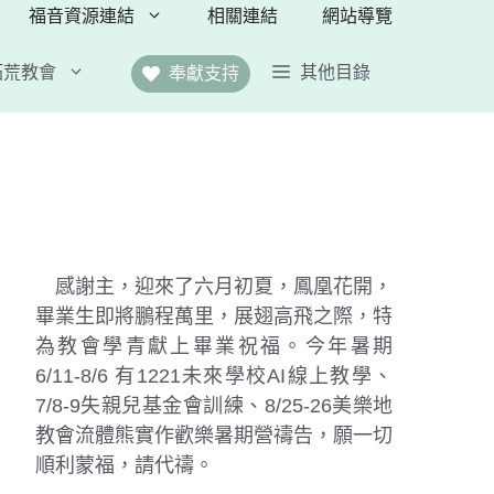
福音資源連結
相關連結
網站導覽
拓荒教會
其他目錄
奉獻支持
創作
AI創作短影片
AI詩歌精選
班劇團
AI的介紹與應用
YT)
香山傳媒教學中心
仔戲(YT)
靈泉之語
感謝主，迎來了六月初夏，鳳凰花開，
恩流傳媒
畢業生即將鵬程萬里，展翅高飛之際，特
為教會學青獻上畢業祝福。今年暑期
6/11-8/6 有1221未來學校AI線上教學、
7/8-9失親兒基金會訓練、8/25-26美樂地
教會流體熊實作歡樂暑期營禱告，願一切
順利蒙福，請代禱。