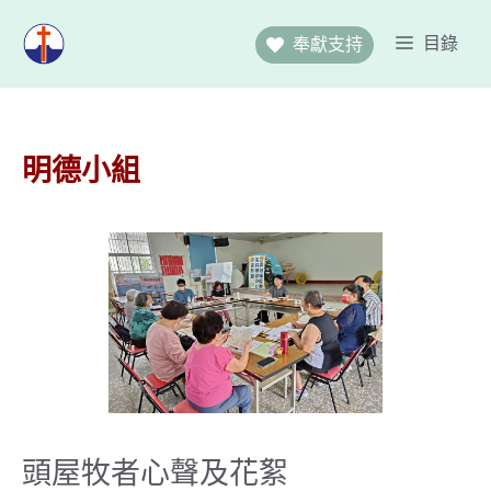
跳
至
目錄
奉獻支持
主
要
內
容
明德小組
頭屋牧者心聲及花絮