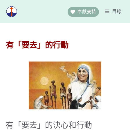
跳
至
目錄
奉獻支持
主
要
內
容
有「要去」的行動
有「要去」的決心和行動