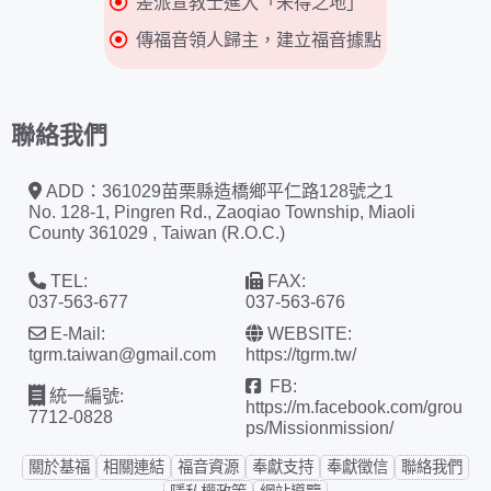
差派宣教士進入「未得之地」
傳福音領人歸主，建立福音據點
聯絡我們
ADD：361029苗栗縣造橋鄉平仁路128號之1
No. 128-1, Pingren Rd., Zaoqiao Township, Miaoli
County 361029 , Taiwan (R.O.C.)
TEL:
FAX:
037-563-677
037-563-676
E-Mail:
WEBSITE:
tgrm.taiwan@gmail.com
https://tgrm.tw/
FB:
統一編號:
https://m.facebook.com/grou
7712-0828
ps/Missionmission/
關於基福
相關連結
福音資源
奉獻支持
奉獻徵信
聯絡我們