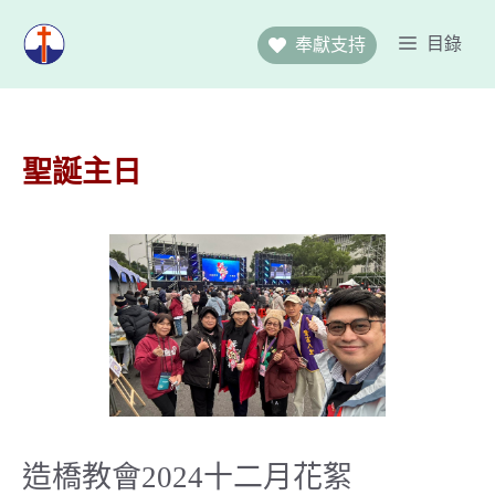
跳
至
目錄
奉獻支持
主
要
內
容
聖誕主日
造橋教會2024十二月花絮