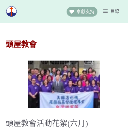
跳
至
目錄
奉獻支持
主
要
內
容
頭屋教會
頭屋教會活動花絮(六月)