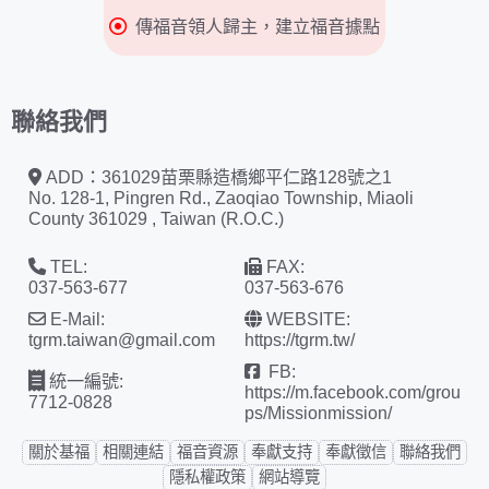
傳福音領人歸主，建立福音據點
聯絡我們
ADD：361029苗栗縣造橋鄉平仁路128號之1
No. 128-1, Pingren Rd., Zaoqiao Township, Miaoli
County 361029 , Taiwan (R.O.C.)
TEL:
FAX:
037-563-677
037-563-676
E-Mail:
WEBSITE:
tgrm.taiwan@gmail.com
https://tgrm.tw/
FB:
統一編號:
https://m.facebook.com/grou
7712-0828
ps/Missionmission/
關於基福
相關連結
福音資源
奉獻支持
奉獻徵信
聯絡我們
隱私權政策
網站導覽