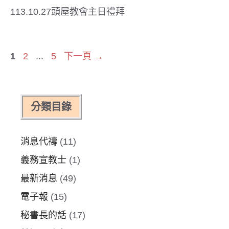
113.10.27頭屋教會主日禮拜
頁
頁
頁
1
2
...
5
下一頁
→
面
面
面
分類目錄
消息代禱
(11)
義務宣教士
(1)
最新消息
(49)
電子報
(15)
秘書長的話
(17)