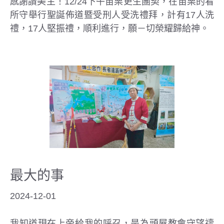
感謝讃美主！12/24下午苗栗更生團契，在苗栗的看
所守舉行聖誕佈道暨受刑人受洗禮拜，計有17人洗
禮，17人堅振禮，順利進行，願－切榮耀歸給神。
最大的事
2024-12-01
我知道現在上帝給我的呼召，是為頭屋教會守望禱